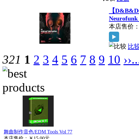
【D&B&Dub
Neurofunk
本店售价
比
321
1
2
3
4
5
6
7
8
9
10
››
.
舞曲制作音色/EDM Tools Vol 77
本店售价：
￥15.00元