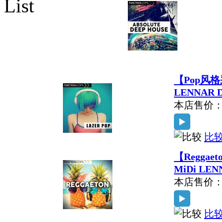
【Pop风格采样
LENNAR D
本店售价
比
【Reggaet
MiDi LEN
本店售价
比